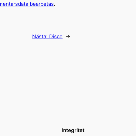
mentarsdata bearbetas
.
Nästa:
Disco
→
Integritet