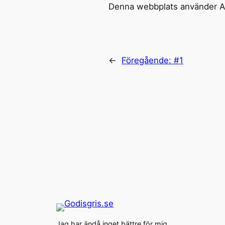
Denna webbplats använder Ak
←
Föregående:
#1
Jag har ändå inget bättre för mig