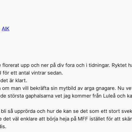
i
AIK
florerat upp och ner på div fora och i tidningar. Ryktet ha
för ett antal vintrar sedan.
det är klart.
om man vill bekräfta sin mytbild av arga gnagare. Nu ve
e största gaphalsarna vet jag kommer från Luleå och kan 
ar bli så upprörda och hur de kan se det som ett stort svek
re det väl enklare att börja heja på MFF istället för att 
is.