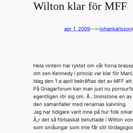
Wilton klar för MFF
apr 1, 2009
—
johankarlsson
av
Hela vintern har ryktet om vår forna brasse 
om sen Kennedy i princip var klar för ManU 
Idag den 1:a april bekräftas det av MFF att 
På Gnagarforum kan man just nu porrsurfa 
egentligen rör sig om. Ã…tminstone en av d
den samanfaller med renarnas kalvning.
Jag har tidigare varit inne på hur folk ork
Ã„r det så förbaskat betuttade i Wilton vo
som småungar som inte får sitt lördagsgod