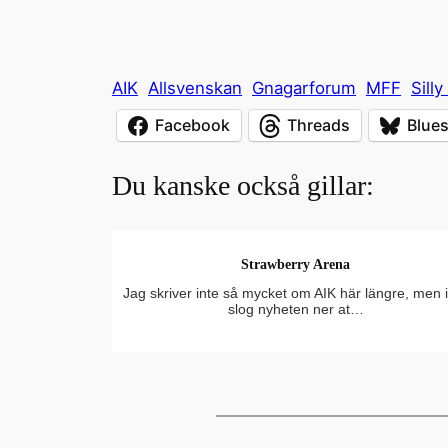
AIK
Allsvenskan
Gnagarforum
MFF
Sill
Facebook
Threads
Blue
Du kanske också gillar:
Strawberry Arena
Jag skriver inte så mycket om AIK här längre, men 
slog nyheten ner at…