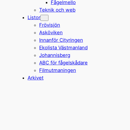
Fågelmello
Teknik och web
Listor
Frövisjön
Asköviken
Innanför Cityringen
Ekolista Västmanland
Johannisberg
ABC för fågelskådare
Filmutmaningen
Arkivet