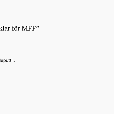
 klar för MFF”
eputti..