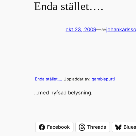
Enda stället….
okt 23, 2009
—
johankarlss
av
Enda stället….
Uppladdat av:
gambleputti
…med hyfsad belysning.
Facebook
Threads
Blue