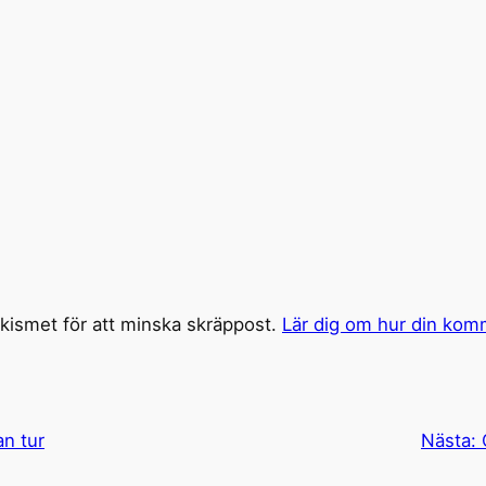
ismet för att minska skräppost.
Lär dig om hur din kom
an tur
Nästa: