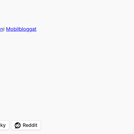
on
i
Mobilbloggat
sky
Reddit