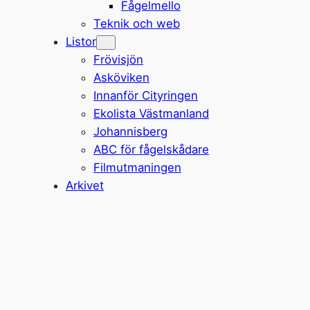
Fågelmello
Teknik och web
Listor
Frövisjön
Asköviken
Innanför Cityringen
Ekolista Västmanland
Johannisberg
ABC för fågelskådare
Filmutmaningen
Arkivet