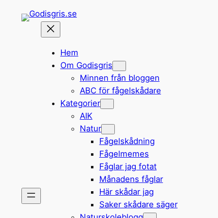
Hoppa
till
innehåll
Hem
Om Godisgris
Minnen från bloggen
ABC för fågelskådare
Kategorier
AIK
Natur
Fågelskådning
Fågelmemes
Fåglar jag fotat
Månadens fåglar
Här skådar jag
Saker skådare säger
Naturskoleblogg