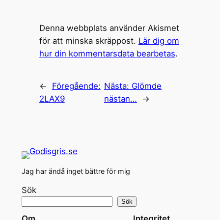
Denna webbplats använder Akismet
för att minska skräppost.
Lär dig om
hur din kommentarsdata bearbetas
.
←
Föregående:
Nästa:
Glömde
2LAX9
nästan…
→
Jag har ändå inget bättre för mig
Sök
Sök
Om
Integritet