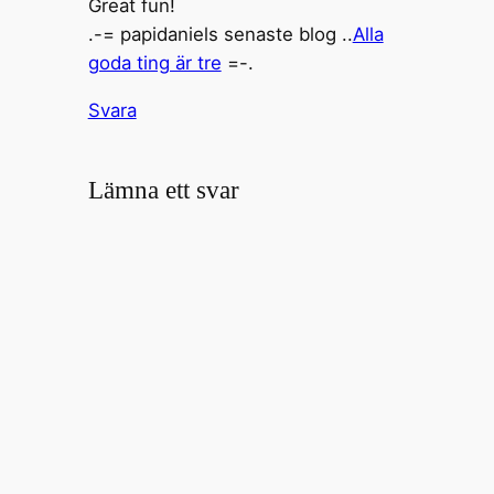
Great fun!
.-= papidaniels senaste blog ..
Alla
goda ting är tre
=-.
Svara
Lämna ett svar