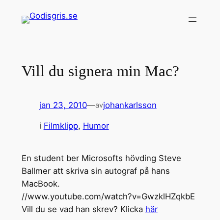
Hoppa
till
innehåll
Vill du signera min Mac?
jan 23, 2010
—
johankarlsson
av
i
Filmklipp
, 
Humor
En student ber Microsofts hövding Steve
Ballmer att skriva sin autograf på hans
MacBook.
//www.youtube.com/watch?v=GwzklHZqkbE
Vill du se vad han skrev? Klicka
här