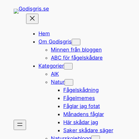
Hoppa
till
innehåll
Hem
Om Godisgris
Minnen från bloggen
ABC för fågelskådare
Kategorier
AIK
Natur
Fågelskådning
Fågelmemes
Fåglar jag fotat
Månadens fåglar
Här skådar jag
Saker skådare säger
Naturskoleblogg