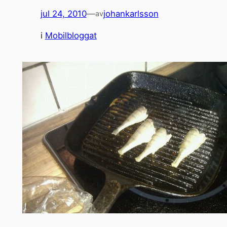
jul 24, 2010
—
johankarlsson
av
i
Mobilbloggat