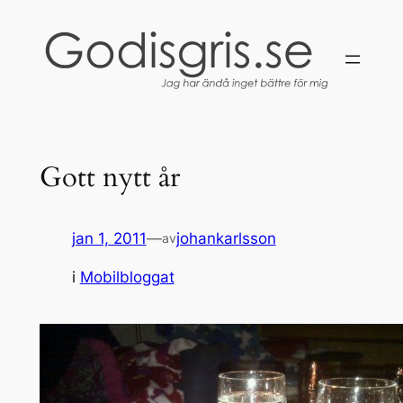
Hoppa
till
innehåll
Gott nytt år
jan 1, 2011
—
johankarlsson
av
i
Mobilbloggat