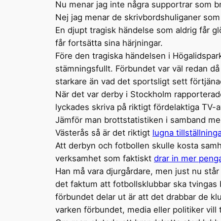
Nu menar jag inte några supportrar som brä
Nej jag menar de skrivbordshuliganer som
En djupt tragisk händelse som aldrig får 
får fortsätta sina härjningar.
Före den tragiska händelsen i Högalidspar
stämningsfullt. Förbundet var väl redan 
starkare än vad det sportsligt sett förtjän
När det var derby i Stockholm rapporterade
lyckades skriva på riktigt fördelaktiga TV
Jämför man brottstatistiken i samband me
Västerås så är det riktigt
lugna tillställning
Att derbyn och fotbollen skulle kosta samh
verksamhet som faktiskt
drar in mer peng
Han må vara djurgårdare, men just nu står
det faktum att fotbollsklubbar ska tvingas
förbundet delar ut är att det drabbar de k
varken förbundet, media eller politiker vill 