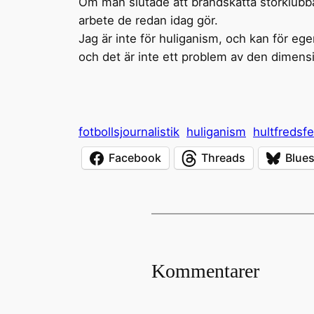
Om man slutade att brandskatta storklub
arbete de redan idag gör.
Jag är inte för huliganism, och kan för eg
och det är inte ett problem av den dimensio
fotbollsjournalistik
huliganism
hultfredsfe
Facebook
Threads
Blue
Kommentarer