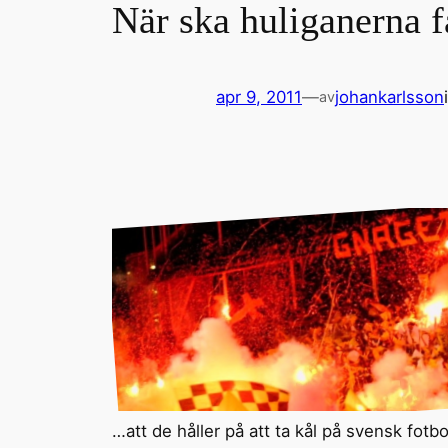
När ska huliganerna 
apr 9, 2011
—
johankarlsson
av
…att de håller på att ta kål på svensk fotbol