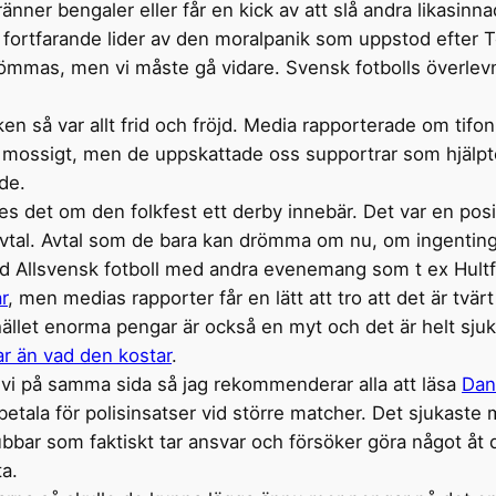
nner bengaler eller får en kick av att slå andra likasinn
 fortfarande lider av den moralpanik som uppstod efter
glömmas, men vi måste gå vidare. Svensk fotbolls överlev
ken så var allt frid och fröjd. Media rapporterade om ti
då mossigt, men de uppskattade oss supportrar som hjälp
ade.
s det om den folkfest ett derby innebär. Det var en posit
-avtal. Avtal som de bara kan drömma om nu, om ingenting
d Allsvensk fotboll med andra evenemang som t ex Hultf
ar
, men medias rapporter får en lätt att tro att det är tvär
ället enorma pengar är också en myt och det är helt sjukt
ar än vad den kostar
.
 vi på samma sida så jag rekommenderar alla att läsa
Dan
 betala för polisinsatser vid större matcher. Det sjukast
lubbar som faktiskt tar ansvar och försöker göra något å
ta.