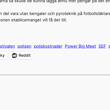
barna så skulle de kunna lägga ännu mer pengar på det 
en del vara utan bengaler och pyroteknik på fotbollsläkta
nen etablicemanget vill få det till.
stivalen
polisen
poliskostnader
Power Big Meet
SEF
sky
Reddit