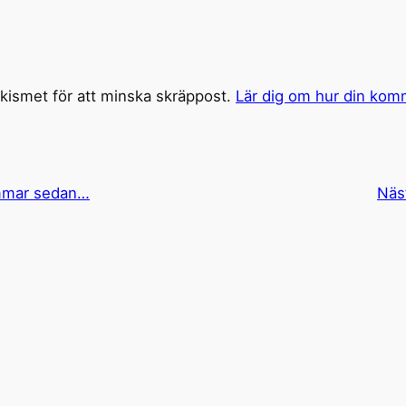
ismet för att minska skräppost.
Lär dig om hur din kom
immar sedan…
Näs