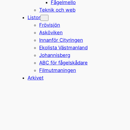
Fågelmello
Teknik och web
Listor
Frövisjön
Asköviken
Innanför Cityringen
Ekolista Västmanland
Johannisberg
ABC för fågelskådare
Filmutmaningen
Arkivet