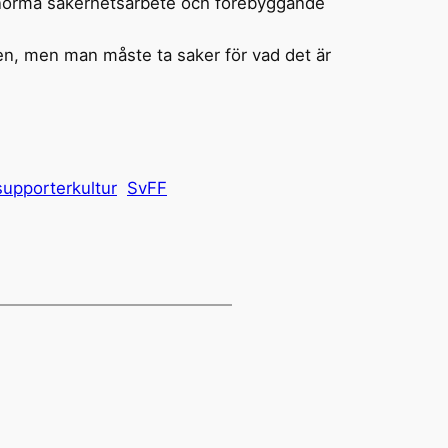
enorma säkerhetsarbete och förebyggande
ren, men man måste ta saker för vad det är
supporterkultur
SvFF