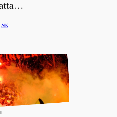
fatta…
i
AIK
l.