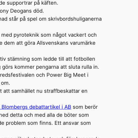
ade supportrar på käften.
 Tony Deogans död.
nad står på spel om skrivbordshuliganerna
fon med pyroteknik som något vackert och
te dem att göra Allsvenskans varumärke
iv stämning som ledde till att fotbollen
 görs kommer pengarna att sluta rulla in.
redsfestivalen och Power Big Meet i
t om.
 att samhället nu straffbeskattar en
 Blombergs debattartikel i AB
som berör
e med detta och med alla de böter som
t de problem som finns. Ett ansvar som