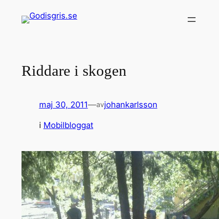
Hoppa
till
innehåll
Riddare i skogen
maj 30, 2011
—
johankarlsson
av
i
Mobilbloggat