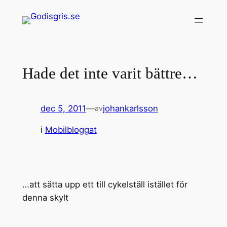
Hoppa
till
innehåll
Hade det inte varit bättre…
dec 5, 2011
—
johankarlsson
av
i
Mobilbloggat
…att sätta upp ett till cykelställ istället för
denna skylt