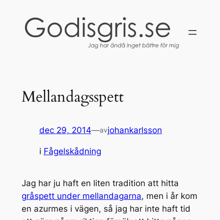
Hoppa
till
innehåll
Mellandagsspett
dec 29, 2014
—
johankarlsson
av
i
Fågelskådning
Jag har ju haft en liten tradition att hitta
gråspett under mellandagarna
, men i år kom
en azurmes i vägen, så jag har inte haft tid