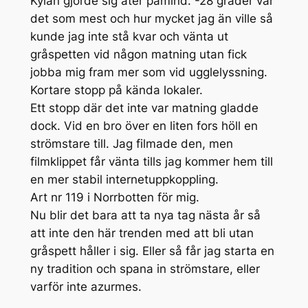
Kylan gjorde sig åter påmind. -28 grader var
det som mest och hur mycket jag än ville så
kunde jag inte stå kvar och vänta ut
gråspetten vid någon matning utan fick
jobba mig fram mer som vid ugglelyssning.
Kortare stopp på kända lokaler.
Ett stopp där det inte var matning gladde
dock. Vid en bro över en liten fors höll en
strömstare till. Jag filmade den, men
filmklippet får vänta tills jag kommer hem till
en mer stabil internetuppkoppling.
Art nr 119 i Norrbotten för mig.
Nu blir det bara att ta nya tag nästa år så
att inte den här trenden med att bli utan
gråspett håller i sig. Eller så får jag starta en
ny tradition och spana in strömstare, eller
varför inte azurmes.