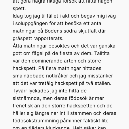
att göra några riktiga försök att hitta någon
spett.
Idag tog jag tillfället i akt och begav mig iväg
i soluppgången för att besöka ett antal
matningar på Bodens södra skjutfält där
gråspett rapporterats.
Åtta matningar besöktes och det var ganska
gott om fågel på de flesta av dem. Talltita
var den dominerande arten och större
hackspett. På flera matningar hittades
smalnäbbade nötkråkor och jag misstänker
att det var tretåig hackspett på två ställen.
Tyvärr lyckades jag inte hitta de
sistnämnda, men deras födosök är mer
frenetisk än den större hackspetten och de
håller sig längre ner intill stammen och deras
födosökstrummning påminner faktiskt lite
om en tjäders kluckande. Helt säker kan