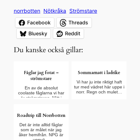
norrbotten
Nötkråka
Strömstare
Facebook
Threads
Bluesky
Reddit
Du kanske också gillar:
Fåglar jag fotat –
Sommarnatt i ladrike
strömstare
Vi har ju inte riktigt haft
tur med vädret här uppe i
En av de absolut
norr. Regn och mulet…
coolaste fåglarna vi har
är strömstaren. Mitt i
vintern i…
Roadtrip till Norrbotten
Det är inte alltid fåglar
som är målet när jag
åker hemifrån. NPG är
uppvä…