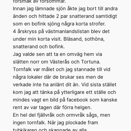
försmak av försommar.
Innan jag lämnade sjön åkte jag bort till andra
änden och hittade 2 par snatterand samtidigt
som en bofink sjöng några korta strofer.
4 årskryss på västmanlandslistan blev det
under min korta visit. Bläsand, sothöna,
snatterand och bofink.
Jag valde sen att ta en omväg hem via
slätten norr om Västerås och Tortuna.
Tornfalk var målet och jag stannade till vid
några lokaler där de brukar ses men de
verkade inte ha anlänt dit än. Vid sista stället
kom jag att tänka på ytterligare ett ställe och
mindes vagt en bild på facebook som kanske
rent av var tagen där förra helgen.
En hel del fjällvråk och ormvråk sågs, men
ingen tornfalk. När jag plockade fram
tubkikaren och skannade av alla