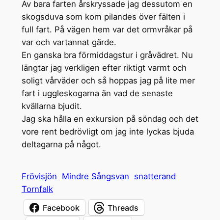
Av bara farten årskryssade jag dessutom en
skogsduva som kom pilandes över fälten i
full fart. På vägen hem var det ormvråkar på
var och vartannat gärde.
En ganska bra förmiddagstur i gråvädret. Nu
längtar jag verkligen efter riktigt varmt och
soligt vårväder och så hoppas jag på lite mer
fart i uggleskogarna än vad de senaste
kvällarna bjudit.
Jag ska hålla en exkursion på söndag och det
vore rent bedrövligt om jag inte lyckas bjuda
deltagarna på något.
Frövisjön
Mindre Sångsvan
snatterand
Tornfalk
Facebook
Threads