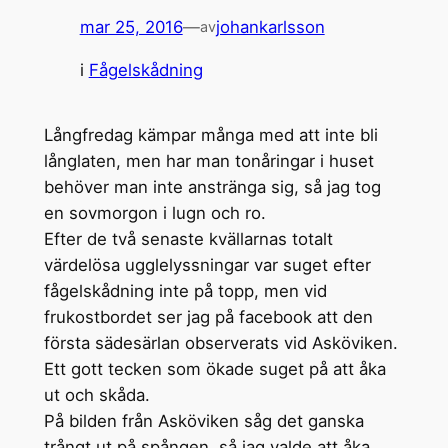
mar 25, 2016
—
johankarlsson
av
i
Fågelskådning
Långfredag kämpar många med att inte bli
långlaten, men har man tonåringar i huset
behöver man inte anstränga sig, så jag tog
en sovmorgon i lugn och ro.
Efter de två senaste kvällarnas totalt
värdelösa ugglelyssningar var suget efter
fågelskådning inte på topp, men vid
frukostbordet ser jag på facebook att den
första sädesärlan observerats vid Asköviken.
Ett gott tecken som ökade suget på att åka
ut och skåda.
På bilden från Asköviken såg det ganska
trångt ut på spången, så jag valde att åka