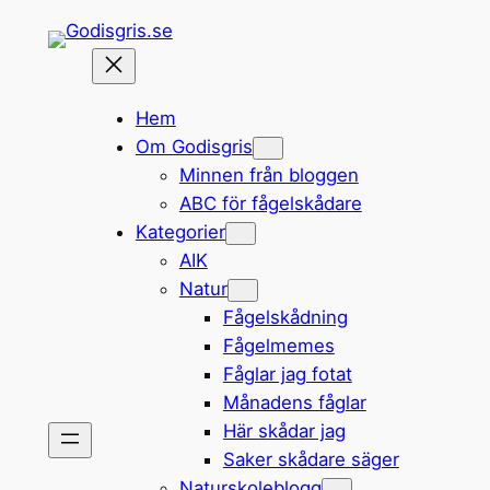
Hoppa
till
innehåll
Hem
Om Godisgris
Minnen från bloggen
ABC för fågelskådare
Kategorier
AIK
Natur
Fågelskådning
Fågelmemes
Fåglar jag fotat
Månadens fåglar
Här skådar jag
Saker skådare säger
Naturskoleblogg