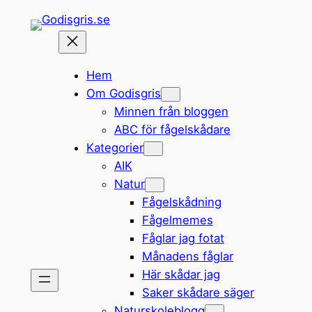
Hoppa
till
innehåll
Hem
Om Godisgris
Minnen från bloggen
ABC för fågelskådare
Kategorier
AIK
Natur
Fågelskådning
Fågelmemes
Fåglar jag fotat
Månadens fåglar
Här skådar jag
Saker skådare säger
Naturskoleblogg