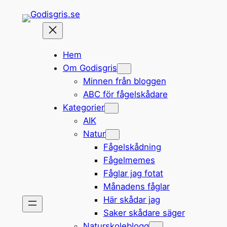
Hoppa
till
innehåll
Hem
Om Godisgris
Minnen från bloggen
ABC för fågelskådare
Kategorier
AIK
Natur
Fågelskådning
Fågelmemes
Fåglar jag fotat
Månadens fåglar
Här skådar jag
Saker skådare säger
Naturskoleblogg