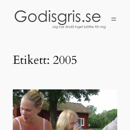
Hoppa
till
innehåll
Etikett:
2005