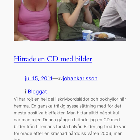
Hittade en CD med bilder
jul 15, 2011
—
johankarlsson
av
i
Bloggat
Vi har röjt en hel del i skrivbordslådor och bokhyllor här
hemma. En ganska tråkig sysselsättning med för det
mesta positiva bieffekter. Man hittar alltid något kul
när man röjer. Denna gången hittade jag en CD med
bilder från Lillemans första halvår. Bilder jag trodde var
förlorade efter en krashad hårddisk våren 2006, men