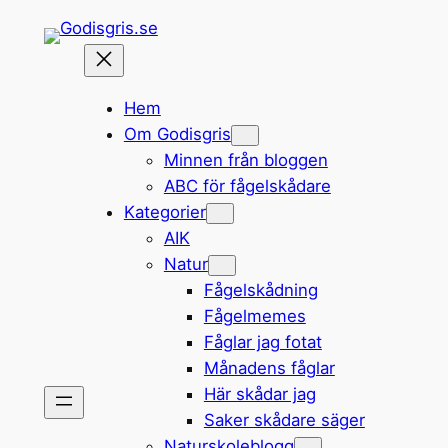
Hoppa
till
innehåll
Hem
Om Godisgris
Minnen från bloggen
ABC för fågelskådare
Kategorier
AIK
Natur
Fågelskådning
Fågelmemes
Fåglar jag fotat
Månadens fåglar
Här skådar jag
Saker skådare säger
Naturskoleblogg