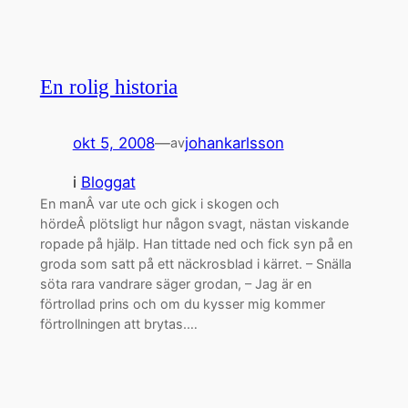
En rolig historia
okt 5, 2008
—
johankarlsson
av
i
Bloggat
En manÂ var ute och gick i skogen och
hördeÂ plötsligt hur någon svagt, nästan viskande
ropade på hjälp. Han tittade ned och fick syn på en
groda som satt på ett näckrosblad i kärret. – Snälla
söta rara vandrare säger grodan, – Jag är en
förtrollad prins och om du kysser mig kommer
förtrollningen att brytas.…