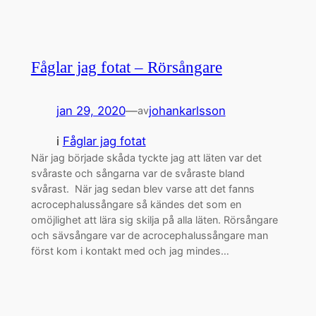
Fåglar jag fotat – Rörsångare
jan 29, 2020
—
johankarlsson
av
i
Fåglar jag fotat
När jag började skåda tyckte jag att läten var det
svåraste och sångarna var de svåraste bland
svårast. När jag sedan blev varse att det fanns
acrocephalussångare så kändes det som en
omöjlighet att lära sig skilja på alla läten. Rörsångare
och sävsångare var de acrocephalussångare man
först kom i kontakt med och jag mindes…