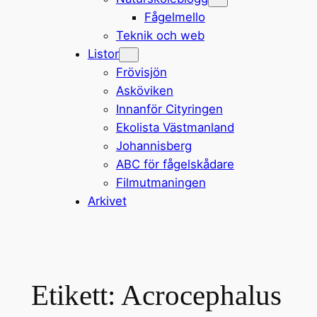
Fågelmello
Teknik och web
Listor
Frövisjön
Asköviken
Innanför Cityringen
Ekolista Västmanland
Johannisberg
ABC för fågelskådare
Filmutmaningen
Arkivet
Etikett:
Acrocephalus