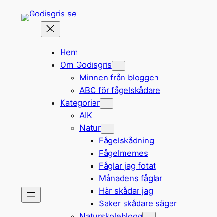
Hoppa
till
innehåll
Hem
Om Godisgris
Minnen från bloggen
ABC för fågelskådare
Kategorier
AIK
Natur
Fågelskådning
Fågelmemes
Fåglar jag fotat
Månadens fåglar
Här skådar jag
Saker skådare säger
Naturskoleblogg