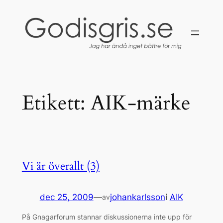
Hoppa
till
innehåll
Etikett:
AIK-märke
Vi är överallt (3)
dec 25, 2009
—
johankarlsson
i
AIK
av
På Gnagarforum stannar diskussionerna inte upp för