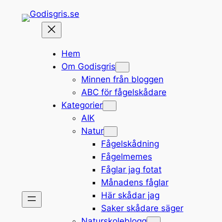
Hoppa
till
innehåll
Hem
Om Godisgris
Minnen från bloggen
ABC för fågelskådare
Kategorier
AIK
Natur
Fågelskådning
Fågelmemes
Fåglar jag fotat
Månadens fåglar
Här skådar jag
Saker skådare säger
Naturskoleblogg