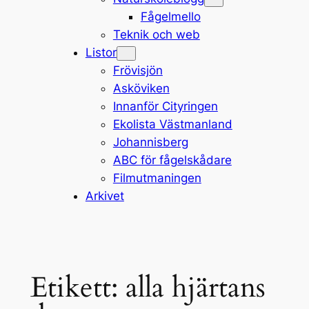
Fågelmello
Teknik och web
Listor
Frövisjön
Asköviken
Innanför Cityringen
Ekolista Västmanland
Johannisberg
ABC för fågelskådare
Filmutmaningen
Arkivet
Etikett:
alla hjärtans