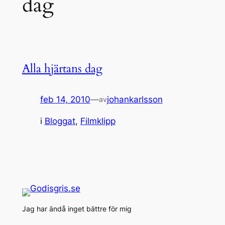
dag
Alla hjärtans dag
feb 14, 2010
—
johankarlsson
av
i
Bloggat
, 
Filmklipp
Jag har ändå inget bättre för mig