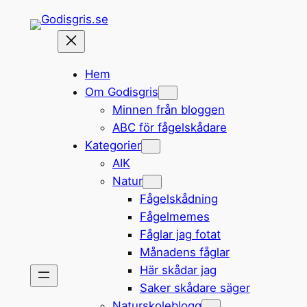
Hoppa
till
innehåll
Hem
Om Godisgris
Minnen från bloggen
ABC för fågelskådare
Kategorier
AIK
Natur
Fågelskådning
Fågelmemes
Fåglar jag fotat
Månadens fåglar
Här skådar jag
Saker skådare säger
Naturskoleblogg