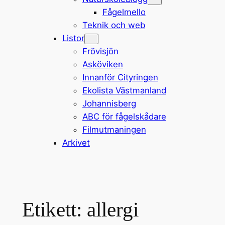
Fågelmello
Teknik och web
Listor
Frövisjön
Asköviken
Innanför Cityringen
Ekolista Västmanland
Johannisberg
ABC för fågelskådare
Filmutmaningen
Arkivet
Etikett:
allergi