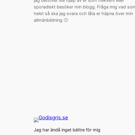
jag behöver lite hjälp av er som frekvent eller
sporadiskt besöker min blogg. Fråga mig vad so
helst så ska jag svara och låta er häpna över min
allmänbildning 🙂
Jag har ändå inget bättre för mig