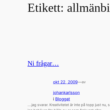
Etikett:
allmänbi
Ni frågar…
okt 22, 2009
—
av
johankarlsson
i
Bloggat
….jag svarar. Kreativitetet är inte på topp just nu, 