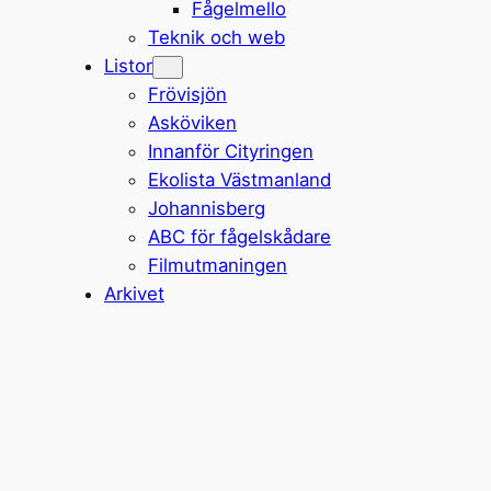
Fågelmello
Teknik och web
Listor
Frövisjön
Asköviken
Innanför Cityringen
Ekolista Västmanland
Johannisberg
ABC för fågelskådare
Filmutmaningen
Arkivet