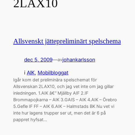
2LAX10
Allsvenskt jättepreliminärt spelschema
dec 5, 2009
—
johankarlsson
av
i
AIK
, 
Mobilbloggat
Igår kom det preliminära spelschemat för
Allsvenskan 2LAX10, och jag vet inte om jag gillar
inledningen. 1.AIK â€“ Mjällby AIF 2.IF
Brommapojkarna – AIK 3.GAIS – AIK 4.AIK – Örebro
5.Gefle IF FF – AIK 6.AIK – Halmstads BK Nu vet vi
inte hur lagens trupper ser ut, men det är 6 på
pappret hyfsat…