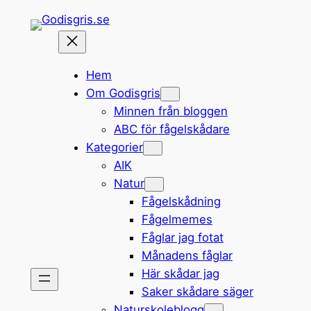
Hoppa
till
innehåll
Hem
Om Godisgris
Minnen från bloggen
ABC för fågelskådare
Kategorier
AIK
Natur
Fågelskådning
Fågelmemes
Fåglar jag fotat
Månadens fåglar
Här skådar jag
Saker skådare säger
Naturskoleblogg