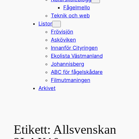
Fågelmello
Teknik och web
Listor
Frövisjön
Asköviken
Innanför Cityringen
Ekolista Västmanland
Johannisberg
ABC för fågelskådare
Filmutmaningen
Arkivet
Etikett:
Allsvenskan