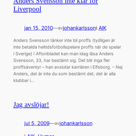
Anders Svensson inte klar för
Liverpool
jan 15, 2010
—
johankarlsson
i
AIK
av
Anders Svensson tänker inte bli proffs (tydligen är
inte betalda heltidsfotbollspelare proffs när de spelar
i Sverige) I Aftonbladet kan man idag läsa Anders
Svensson, 33, har bestämt sig. Det blir inga fler
proffsäventyr – han avslutar karriären i Elfsborg. – Nej
Anders, det är inte du som bestämt det, det är alla
klubbar i…
Jag avslöjar!
jul 5, 2009
—
johankarlsson
av