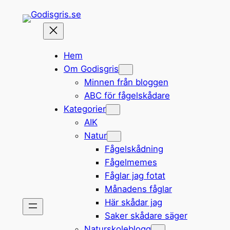
Hoppa
till
innehåll
Hem
Om Godisgris
Minnen från bloggen
ABC för fågelskådare
Kategorier
AIK
Natur
Fågelskådning
Fågelmemes
Fåglar jag fotat
Månadens fåglar
Här skådar jag
Saker skådare säger
Naturskoleblogg