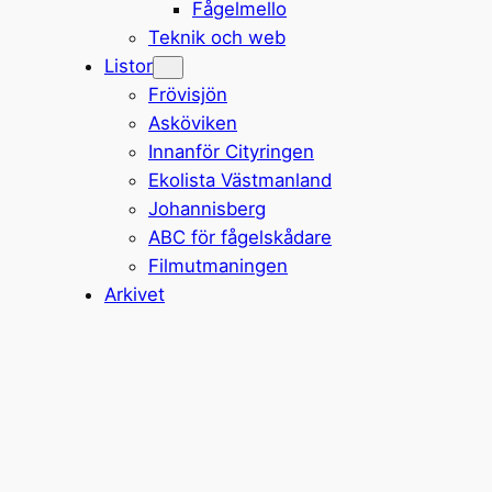
Fågelmello
Teknik och web
Listor
Frövisjön
Asköviken
Innanför Cityringen
Ekolista Västmanland
Johannisberg
ABC för fågelskådare
Filmutmaningen
Arkivet