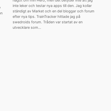
något om min Hero, men det betyder inte att jag
inte leker och testar nya apps till den. Jag kollar
w
ständigt av Market och en del bloggar och forum
en
efter nya tips. TrainTracker hittade jag på
swedroids forum. Tråden var startat av en
utvecklare som…