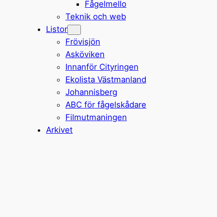
Fågelmello
Teknik och web
Listor
Frövisjön
Asköviken
Innanför Cityringen
Ekolista Västmanland
Johannisberg
ABC för fågelskådare
Filmutmaningen
Arkivet