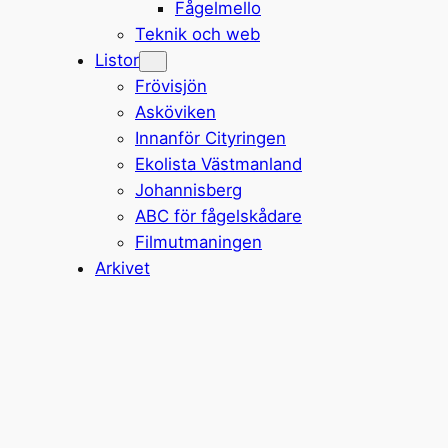
Fågelmello
Teknik och web
Listor
Frövisjön
Asköviken
Innanför Cityringen
Ekolista Västmanland
Johannisberg
ABC för fågelskådare
Filmutmaningen
Arkivet