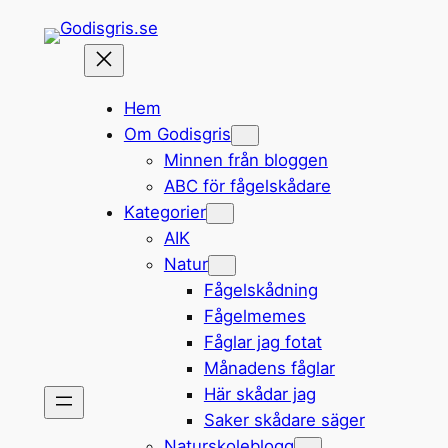
Hoppa
till
innehåll
Hem
Om Godisgris
Minnen från bloggen
ABC för fågelskådare
Kategorier
AIK
Natur
Fågelskådning
Fågelmemes
Fåglar jag fotat
Månadens fåglar
Här skådar jag
Saker skådare säger
Naturskoleblogg