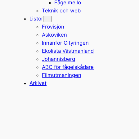
Fågelmello
Teknik och web
Listor
Frövisjön
Asköviken
Innanför Cityringen
Ekolista Västmanland
Johannisberg
ABC för fågelskådare
Filmutmaningen
Arkivet