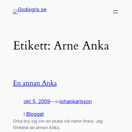
Hoppa
till
innehåll
Etikett:
Arne Anka
En annan Anka
okt 5, 2009
—
johankarlsson
av
i
Bloggat
Orka bry sig om en skata vid namn Anka. Jag
föredrar en annan Anka.