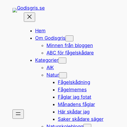
Hoppa
till
innehåll
Hem
Om Godisgris
Minnen från bloggen
ABC för fågelskådare
Kategorier
AIK
Natur
Fågelskådning
Fågelmemes
Fåglar jag fotat
Månadens fåglar
Här skådar jag
Saker skådare säger
Naturskoleblogg