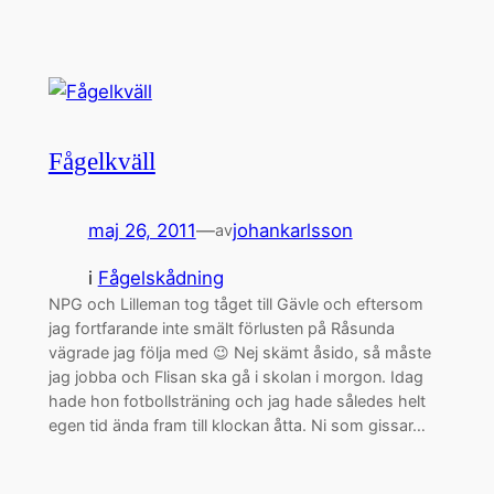
Fågelkväll
maj 26, 2011
—
johankarlsson
av
i
Fågelskådning
NPG och Lilleman tog tåget till Gävle och eftersom
jag fortfarande inte smält förlusten på Råsunda
vägrade jag följa med 😉 Nej skämt åsido, så måste
jag jobba och Flisan ska gå i skolan i morgon. Idag
hade hon fotbollsträning och jag hade således helt
egen tid ända fram till klockan åtta. Ni som gissar…