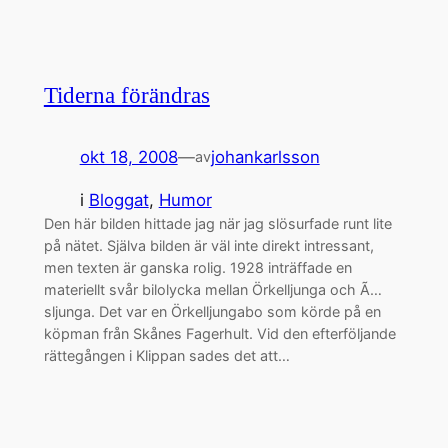
Tiderna förändras
okt 18, 2008
—
johankarlsson
av
i
Bloggat
, 
Humor
Den här bilden hittade jag när jag slösurfade runt lite
på nätet. Själva bilden är väl inte direkt intressant,
men texten är ganska rolig. 1928 inträffade en
materiellt svår bilolycka mellan Örkelljunga och Ã…
sljunga. Det var en Örkelljungabo som körde på en
köpman från Skånes Fagerhult. Vid den efterföljande
rättegången i Klippan sades det att…