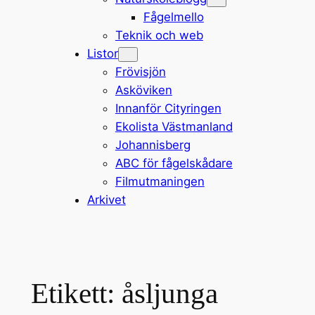
Fågelmello
Teknik och web
Listor
Frövisjön
Asköviken
Innanför Cityringen
Ekolista Västmanland
Johannisberg
ABC för fågelskådare
Filmutmaningen
Arkivet
Etikett:
åsljunga