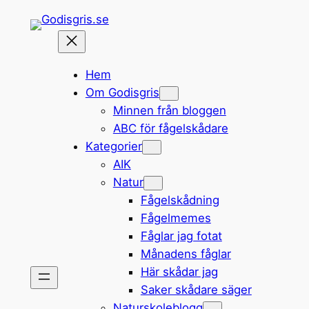
Hoppa
till
innehåll
Hem
Om Godisgris
Minnen från bloggen
ABC för fågelskådare
Kategorier
AIK
Natur
Fågelskådning
Fågelmemes
Fåglar jag fotat
Månadens fåglar
Här skådar jag
Saker skådare säger
Naturskoleblogg