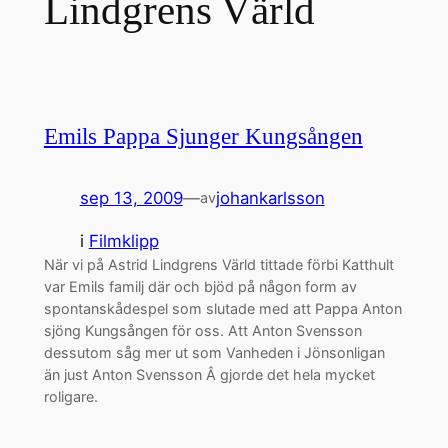
Lindgrens Värld
Emils Pappa Sjunger Kungsången
sep 13, 2009
—
johankarlsson
av
i
Filmklipp
När vi på Astrid Lindgrens Värld tittade förbi Katthult
var Emils familj där och bjöd på någon form av
spontanskådespel som slutade med att Pappa Anton
sjöng Kungsången för oss. Att Anton Svensson
dessutom såg mer ut som Vanheden i Jönsonligan
än just Anton Svensson Â gjorde det hela mycket
roligare.