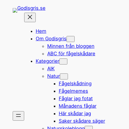
Hoppa
till
innehåll
Hem
Om Godisgris
Minnen från bloggen
ABC för fågelskådare
Kategorier
AIK
Natur
Fågelskådning
Fågelmemes
Fåglar jag fotat
Månadens fåglar
Här skådar jag
Saker skådare säger
Naturskoleblogg