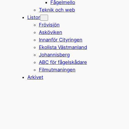
Fågelmello
Teknik och web
Listor
Frövisjön
Asköviken
Innanför Cityringen
Ekolista Västmanland
Johannisberg
ABC för fågelskådare
Filmutmaningen
Arkivet