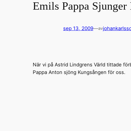
Emils Pappa Sjunger
sep 13, 2009
—
johankarlss
av
När vi på Astrid Lindgrens Värld tittade f
Pappa Anton sjöng Kungsången för oss.