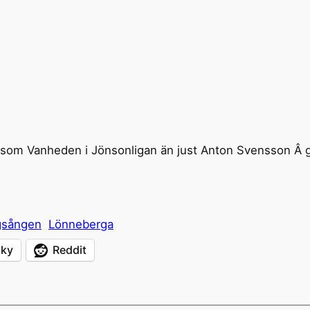
om Vanheden i Jönsonligan än just Anton Svensson Â gj
gsången
Lönneberga
sky
Reddit