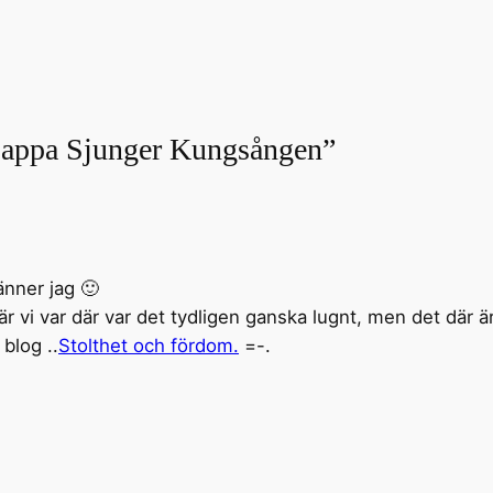
s Pappa Sjunger Kungsången”
nner jag 🙂
är vi var där var det tydligen ganska lugnt, men det där är j
blog ..
Stolthet och fördom.
=-.