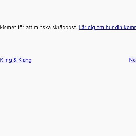
ismet för att minska skräppost.
Lär dig om hur din kom
Kling & Klang
Nä