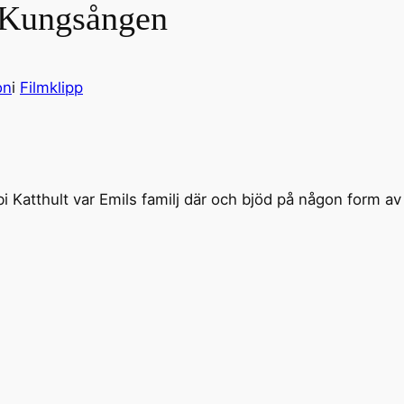
 Kungsången
on
i
Filmklipp
örbi Katthult var Emils familj där och bjöd på någon form