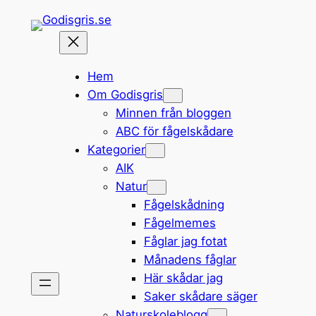
Hoppa
till
innehåll
Hem
Om Godisgris
Minnen från bloggen
ABC för fågelskådare
Kategorier
AIK
Natur
Fågelskådning
Fågelmemes
Fåglar jag fotat
Månadens fåglar
Här skådar jag
Saker skådare säger
Naturskoleblogg