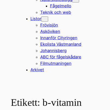
Fågelmello
Teknik och web
Listor
Frövisjön
Asköviken
Innanför Cityringen
Ekolista Västmanland
Johannisberg
ABC för fågelskådare
Filmutmaningen
Arkivet
Etikett:
b-vitamin