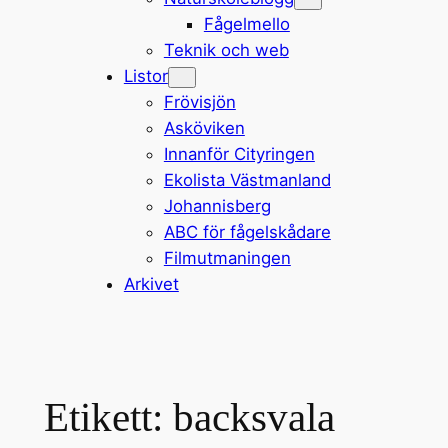
Fågelmello
Teknik och web
Listor
Frövisjön
Asköviken
Innanför Cityringen
Ekolista Västmanland
Johannisberg
ABC för fågelskådare
Filmutmaningen
Arkivet
Etikett:
backsvala