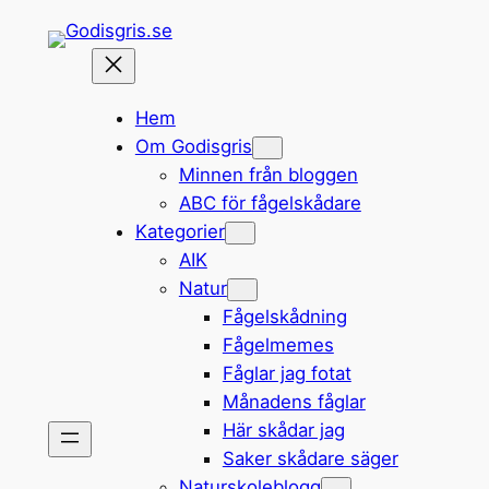
Hoppa
till
innehåll
Hem
Om Godisgris
Minnen från bloggen
ABC för fågelskådare
Kategorier
AIK
Natur
Fågelskådning
Fågelmemes
Fåglar jag fotat
Månadens fåglar
Här skådar jag
Saker skådare säger
Naturskoleblogg