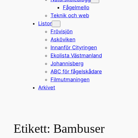
Fågelmello
Teknik och web
Listor
Frövisjön
Asköviken
Innanför Cityringen
Ekolista Västmanland
Johannisberg
ABC för fågelskådare
Filmutmaningen
Arkivet
Etikett:
Bambuser