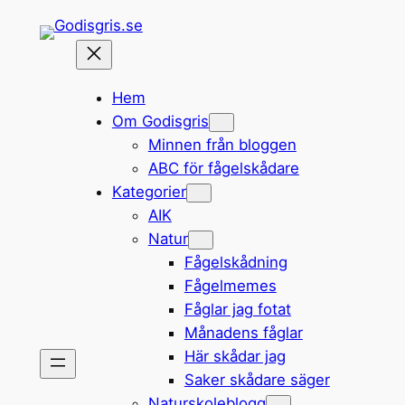
Hoppa
till
innehåll
Hem
Om Godisgris
Minnen från bloggen
ABC för fågelskådare
Kategorier
AIK
Natur
Fågelskådning
Fågelmemes
Fåglar jag fotat
Månadens fåglar
Här skådar jag
Saker skådare säger
Naturskoleblogg