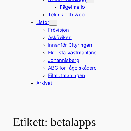
Fågelmello
Teknik och web
Listor
Frövisjön
Asköviken
Innanför Cityringen
Ekolista Västmanland
Johannisberg
ABC för fågelskådare
Filmutmaningen
Arkivet
Etikett:
betalapps