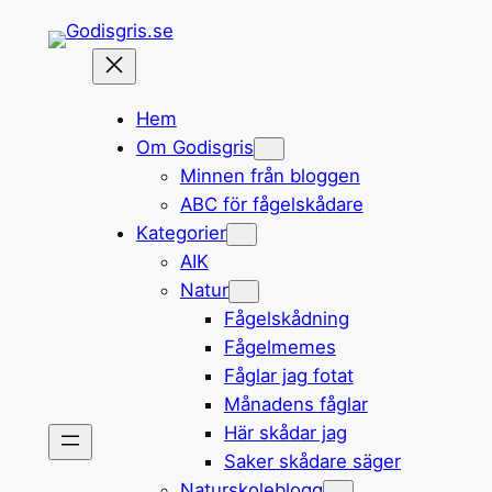
Hoppa
till
innehåll
Hem
Om Godisgris
Minnen från bloggen
ABC för fågelskådare
Kategorier
AIK
Natur
Fågelskådning
Fågelmemes
Fåglar jag fotat
Månadens fåglar
Här skådar jag
Saker skådare säger
Naturskoleblogg