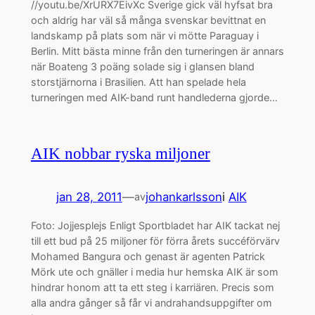
//youtu.be/XrURX7EivXc Sverige gick väl hyfsat bra
och aldrig har väl så många svenskar bevittnat en
landskamp på plats som när vi mötte Paraguay i
Berlin. Mitt bästa minne från den turneringen är annars
när Boateng 3 poäng solade sig i glansen bland
storstjärnorna i Brasilien. Att han spelade hela
turneringen med AIK-band runt handlederna gjorde…
AIK nobbar ryska miljoner
jan 28, 2011
—
johankarlsson
i
AIK
av
Foto: Jojjesplejs Enligt Sportbladet har AIK tackat nej
till ett bud på 25 miljoner för förra årets succéförvärv
Mohamed Bangura och genast är agenten Patrick
Mörk ute och gnäller i media hur hemska AIK är som
hindrar honom att ta ett steg i karriären. Precis som
alla andra gånger så får vi andrahandsuppgifter om