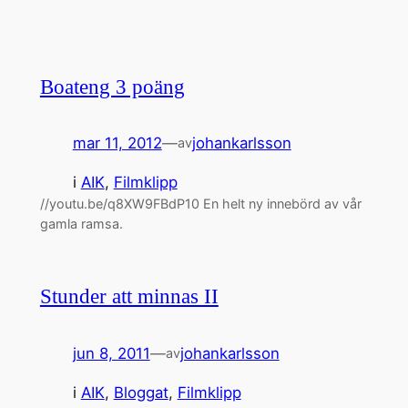
Boateng 3 poäng
mar 11, 2012
—
johankarlsson
av
i
AIK
, 
Filmklipp
//youtu.be/q8XW9FBdP10 En helt ny innebörd av vår
gamla ramsa.
Stunder att minnas II
jun 8, 2011
—
johankarlsson
av
i
AIK
, 
Bloggat
, 
Filmklipp