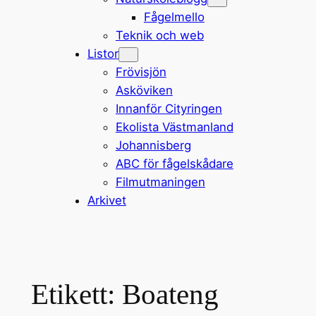
Fågelmello
Teknik och web
Listor
Frövisjön
Asköviken
Innanför Cityringen
Ekolista Västmanland
Johannisberg
ABC för fågelskådare
Filmutmaningen
Arkivet
Etikett:
Boateng