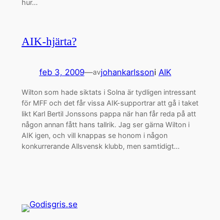
hur…
AIK-hjärta?
feb 3, 2009
—
johankarlsson
i
AIK
av
Wilton som hade siktats i Solna är tydligen intressant
för MFF och det får vissa AIK-supportrar att gå i taket
likt Karl Bertil Jonssons pappa när han får reda på att
någon annan fått hans tallrik. Jag ser gärna Wilton i
AIK igen, och vill knappas se honom i någon
konkurrerande Allsvensk klubb, men samtidigt…