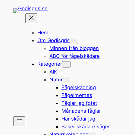
Hoppa
till
innehåll
Hem
Om Godisgris
Minnen från bloggen
ABC för fågelskådare
Kategorier
AIK
Natur
Fågelskådning
Fågelmemes
Fåglar jag fotat
Månadens fåglar
Här skådar jag
Saker skådare säger
Naturskoleblogg