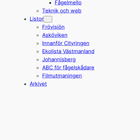
Fågelmello
Teknik och web
Listor
Frövisjön
Asköviken
Innanför Cityringen
Ekolista Västmanland
Johannisberg
ABC för fågelskådare
Filmutmaningen
Arkivet