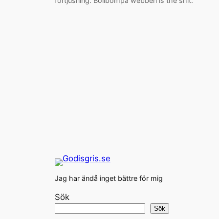
förtjusning. Bolibompa webben is the shit.
Jag har ändå inget bättre för mig
Sök
Sök