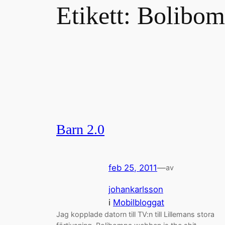
Etikett:
Bolibom
Barn 2.0
feb 25, 2011
—
av
johankarlsson
i
Mobilbloggat
Jag kopplade datorn till TV:n till Lillemans stora