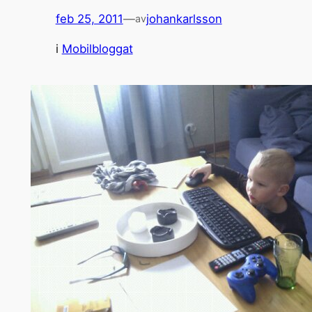
feb 25, 2011
—
johankarlsson
av
i
Mobilbloggat