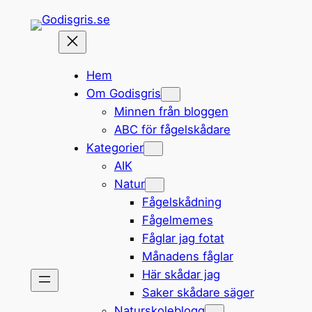
Hoppa
till
innehåll
Hem
Om Godisgris
Minnen från bloggen
ABC för fågelskådare
Kategorier
AIK
Natur
Fågelskådning
Fågelmemes
Fåglar jag fotat
Månadens fåglar
Här skådar jag
Saker skådare säger
Naturskoleblogg