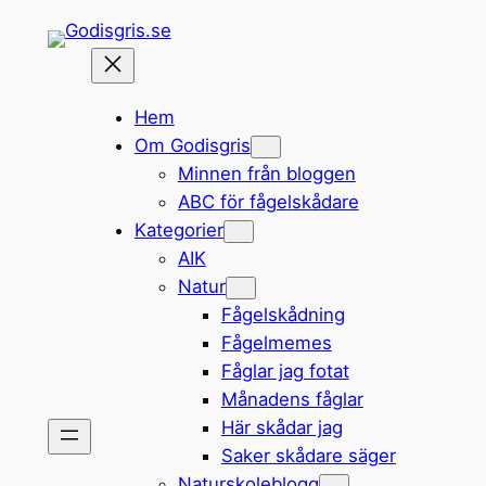
Hoppa
till
innehåll
Hem
Om Godisgris
Minnen från bloggen
ABC för fågelskådare
Kategorier
AIK
Natur
Fågelskådning
Fågelmemes
Fåglar jag fotat
Månadens fåglar
Här skådar jag
Saker skådare säger
Naturskoleblogg