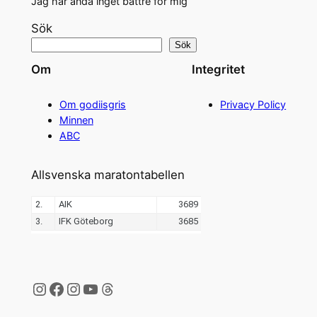
Jag har ändå inget bättre för mig
Sök
Sök
Om
Integritet
Om godiisgris
Privacy Policy
Minnen
ABC
Allsvenska maratontabellen
Instagram
Facebook
Instagram
YouTube
Threads