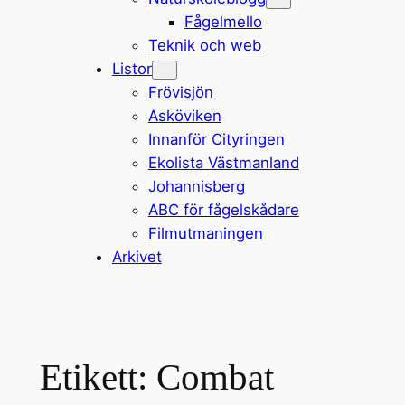
Fågelmello
Teknik och web
Listor
Frövisjön
Asköviken
Innanför Cityringen
Ekolista Västmanland
Johannisberg
ABC för fågelskådare
Filmutmaningen
Arkivet
Etikett:
Combat