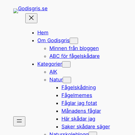
Hoppa
till
innehåll
Hem
Om Godisgris
Minnen från bloggen
ABC för fågelskådare
Kategorier
AIK
Natur
Fågelskådning
Fågelmemes
Fåglar jag fotat
Månadens fåglar
Här skådar jag
Saker skådare säger
Naturskoleblogg