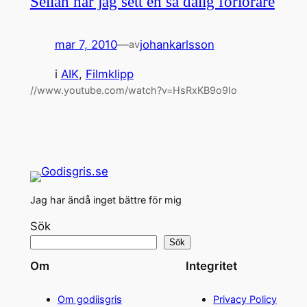
Sellan har jag sett en så dålig förlorare
mar 7, 2010
—
johankarlsson
av
i
AIK
, 
Filmklipp
//www.youtube.com/watch?v=HsRxKB9o9Io
Jag har ändå inget bättre för mig
Sök
Sök
Om
Integritet
Om godiisgris
Privacy Policy