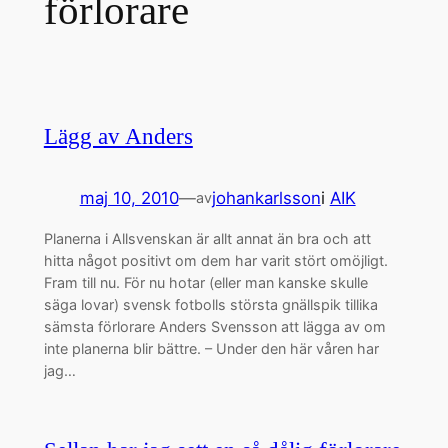
förlorare
Lägg av Anders
maj 10, 2010
—
johankarlsson
i
AIK
av
Planerna i Allsvenskan är allt annat än bra och att
hitta något positivt om dem har varit stört omöjligt.
Fram till nu. För nu hotar (eller man kanske skulle
säga lovar) svensk fotbolls största gnällspik tillika
sämsta förlorare Anders Svensson att lägga av om
inte planerna blir bättre. – Under den här våren har
jag…