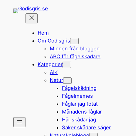
Hoppa
till
innehåll
Hem
Om Godisgris
Minnen från bloggen
ABC för fågelskådare
Kategorier
AIK
Natur
Fågelskådning
Fågelmemes
Fåglar jag fotat
Månadens fåglar
Här skådar jag
Saker skådare säger
Naturskoleblogg