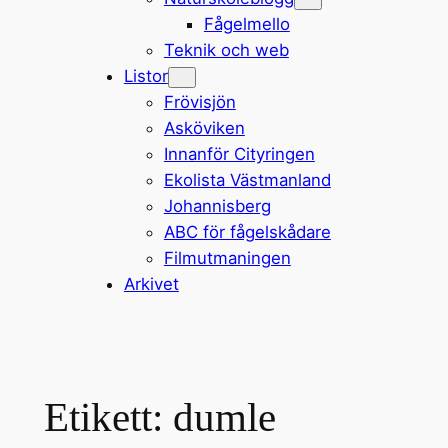
Fågelmello
Teknik och web
Listor
Frövisjön
Asköviken
Innanför Cityringen
Ekolista Västmanland
Johannisberg
ABC för fågelskådare
Filmutmaningen
Arkivet
Etikett:
dumle