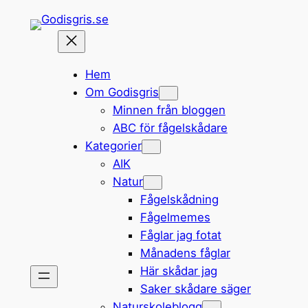
Hoppa
till
innehåll
Hem
Om Godisgris
Minnen från bloggen
ABC för fågelskådare
Kategorier
AIK
Natur
Fågelskådning
Fågelmemes
Fåglar jag fotat
Månadens fåglar
Här skådar jag
Saker skådare säger
Naturskoleblogg