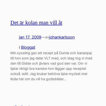
Det är kolan man vill åt
jan 17, 2009
—
johankarlsson
av
i
Bloggat
Min syssling gav ett recept på Dumle och bananpaj
till hon som jag delar VLT med, och idag tog vi med
den till Gidde och jävlars vad god den var. Om vi
tjatar riktigt bra kanske hon lägger upp receptet
också. edit: Jag brukar behöva tjata mycket mer
Kolla här om du vill ha godisbilder…