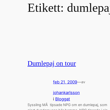
Etikett:
dumlepa
Dumlepaj on tour
feb 21, 2009
—
av
johankarlsson
i
Bloggat
Syssling MÂ tipsade NPG om en dumlepaj, som