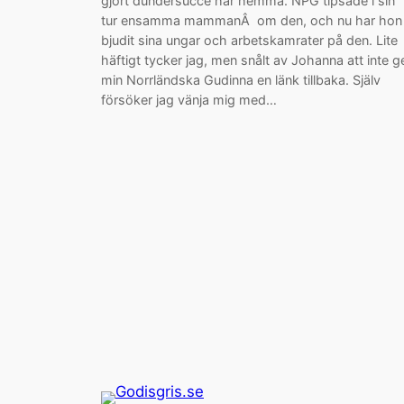
gjort dundersucce här hemma. NPG tipsade i sin
tur ensamma mammanÂ om den, och nu har hon
bjudit sina ungar och arbetskamrater på den. Lite
häftigt tycker jag, men snålt av Johanna att inte g
min Norrländska Gudinna en länk tillbaka. Själv
försöker jag vänja mig med…