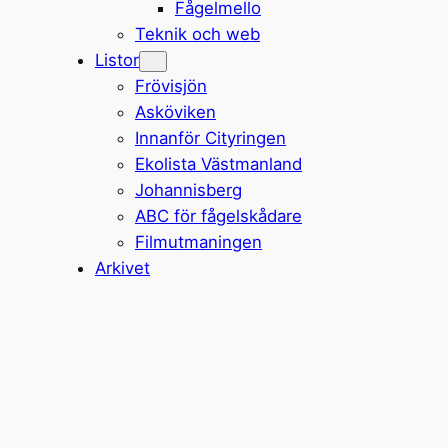
Fågelmello
Teknik och web
Listor
Frövisjön
Asköviken
Innanför Cityringen
Ekolista Västmanland
Johannisberg
ABC för fågelskådare
Filmutmaningen
Arkivet