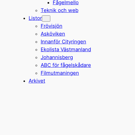
Fågelmello
Teknik och web
Listor
Frövisjön
Asköviken
Innanför Cityringen
Ekolista Västmanland
Johannisberg
ABC för fågelskådare
Filmutmaningen
Arkivet