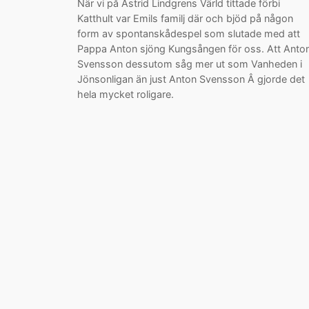
När vi på Astrid Lindgrens Värld tittade förbi
Katthult var Emils familj där och bjöd på någon
form av spontanskådespel som slutade med att
Pappa Anton sjöng Kungsången för oss. Att Anto
Svensson dessutom såg mer ut som Vanheden i
Jönsonligan än just Anton Svensson Â gjorde det
hela mycket roligare.