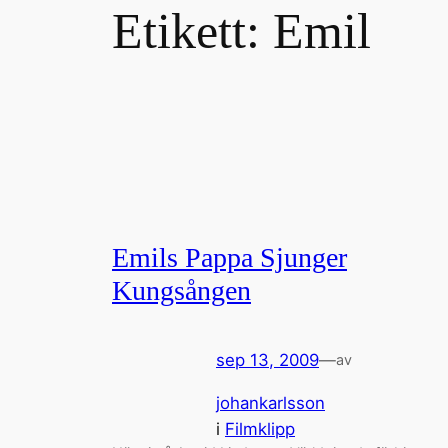
Etikett:
Emil
Emils Pappa Sjunger
Kungsången
sep 13, 2009
—
av
johankarlsson
i
Filmklipp