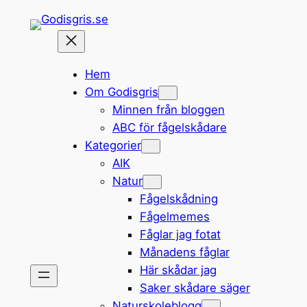
Hoppa
till
innehåll
Hem
Om Godisgris
Minnen från bloggen
ABC för fågelskådare
Kategorier
AIK
Natur
Fågelskådning
Fågelmemes
Fåglar jag fotat
Månadens fåglar
Här skådar jag
Saker skådare säger
Naturskoleblogg