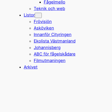
Fågelmello
Teknik och web
Listor
Frövisjön
Asköviken
Innanför Cityringen
Ekolista Västmanland
Johannisberg
ABC för fågelskådare
Filmutmaningen
Arkivet