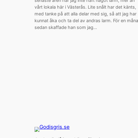
senaste åren har jag inte haft något larm, mer än
vårt lokala här i Västerås. Lite snålt har det känts,
med tanke på att alla delar med sig, så att jag har
kunnat åka och ta del av andras larm. För en mån
sedan skaffade han som jag…