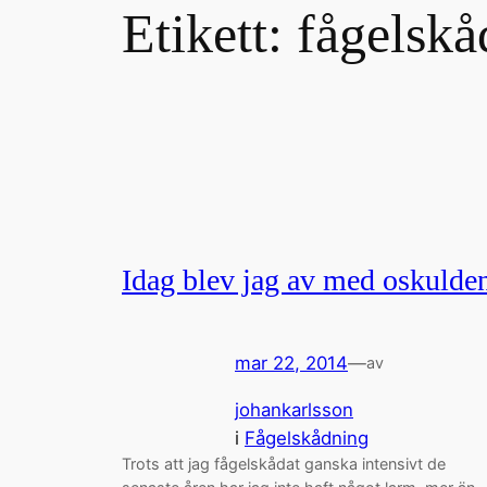
Etikett:
fågelsk
Idag blev jag av med oskulde
mar 22, 2014
—
av
johankarlsson
i
Fågelskådning
Trots att jag fågelskådat ganska intensivt de