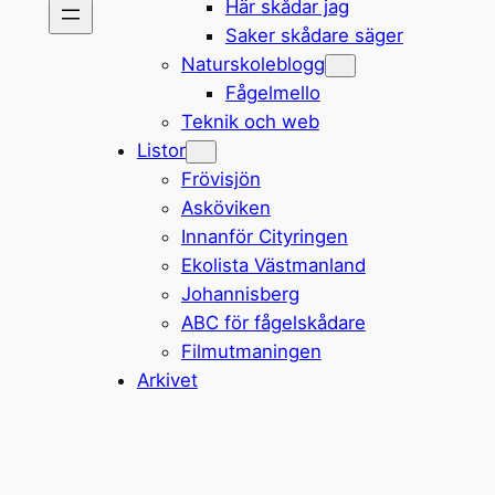
Här skådar jag
Saker skådare säger
Naturskoleblogg
Fågelmello
Teknik och web
Listor
Frövisjön
Asköviken
Innanför Cityringen
Ekolista Västmanland
Johannisberg
ABC för fågelskådare
Filmutmaningen
Arkivet