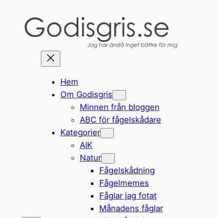
Hoppa
till
innehåll
Hem
Om Godisgris
Minnen från bloggen
ABC för fågelskådare
Kategorier
AIK
Natur
Fågelskådning
Fågelmemes
Fåglar jag fotat
Månadens fåglar