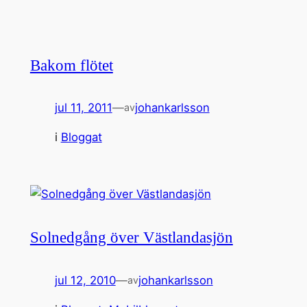
Bakom flötet
jul 11, 2011
—
johankarlsson
av
i
Bloggat
Solnedgång över Västlandasjön
jul 12, 2010
—
johankarlsson
av