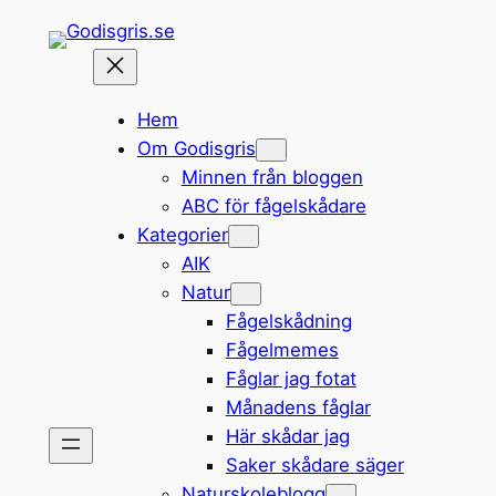
Hoppa
till
innehåll
Hem
Om Godisgris
Minnen från bloggen
ABC för fågelskådare
Kategorier
AIK
Natur
Fågelskådning
Fågelmemes
Fåglar jag fotat
Månadens fåglar
Här skådar jag
Saker skådare säger
Naturskoleblogg