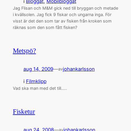
i
Bloggat
, 
Mobilbloggat
Jag Flisan och M&M gick ned till bryggan och metade
i kvällsolen. Jag fick 9 fiskar och ungarna inga. För
visst är det den som tar av fisken från kroken som
räknas som den som fått fisken?
Metspö?
aug 14, 2009
—
johankarlsson
av
i
Filmklipp
Vad ska man med det till…..
Fisketur
aug 24, 2008
—
johankarlsson
av