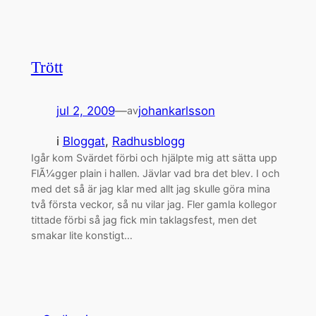
Trött
jul 2, 2009
—
johankarlsson
av
i
Bloggat
, 
Radhusblogg
Igår kom Svärdet förbi och hjälpte mig att sätta upp
FlÃ¼gger plain i hallen. Jävlar vad bra det blev. I och
med det så är jag klar med allt jag skulle göra mina
två första veckor, så nu vilar jag. Fler gamla kollegor
tittade förbi så jag fick min taklagsfest, men det
smakar lite konstigt…