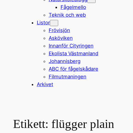
Fågelmello
Teknik och web
Listor
Frövisjön
Asköviken
Innanför Cityringen
Ekolista Västmanland
Johannisberg
ABC för fågelskådare
Filmutmaningen
Arkivet
Etikett:
flügger plain