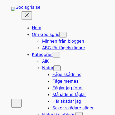
Hoppa
till
innehåll
Hem
Om Godisgris
Minnen från bloggen
ABC för fågelskådare
Kategorier
AIK
Natur
Fågelskådning
Fågelmemes
Fåglar jag fotat
Månadens fåglar
Här skådar jag
Saker skådare säger
Naturskoleblogg